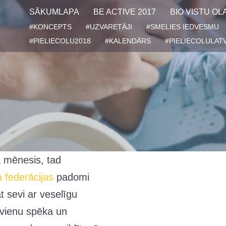
SĀKUMLAPA
BE ACTIVE 2017
BIO VISTU OL
#KONCEPTS
#UZVARETĀJI
#SMELIES IEDVESMU
#PIELIECOLU2018
#KALENDĀRS
#PIELIECOLULATV
a mēnesis, tad
a federācijas
padomi
āt sevi ar veselīgu
vienu spēka un