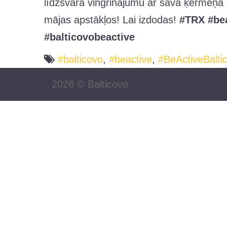
līdzsvara vingrinājumu ar sava ķermeņa sv
mājas apstākļos! Lai izdodas!
#TRX #be
#balticovobeactive
#balticovo
,
#beactive
,
#BeActiveBalti
2026 ©
Balticovo