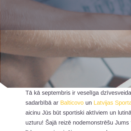
Skip
to
content
Tā kā septembris ir veselīga dzīvesveid
sadarbībā ar
Balticovo
un
Latvijas Sport
aicinu Jūs būt sportiski aktīviem un lutin
uzturu! Šajā reizē nodemonstrēšu Jums 