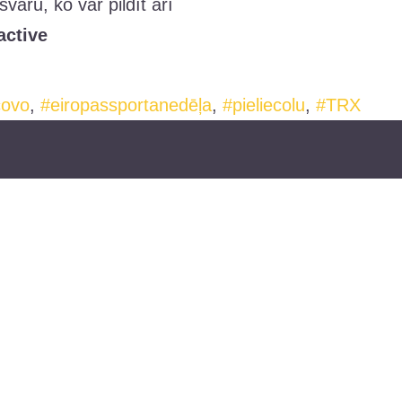
aru, ko var pildīt arī
active
covo
,
#eiropassportanedēļa
,
#pieliecolu
,
#TRX