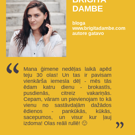
DAMBE
bloga
www.brigitadambe.com
autore gatavo
Mana ģimene nedēļas laikā apēd
teju 30 olas! Un tas ir pavisam
vienkārša iemesla dēļ - mēs tās
ēdam katru dienu - brokastīs,
pusdienās, citreiz vakariņās.
Cepam, vāram un pievienojam to kā
vienu no sastāvdaļām dažādos
ēdienos - pankūkās, kūkās,
sacepumos, un visur kur ļauj
izdoma! Olas reāli rullē! 🙂