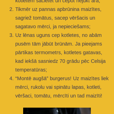
kotletēm sacietēt un cepot nejukt ārā;
Tikmēr uz pannas apbrūnina maizītes,
sagriež tomātus, sacep vēršacis un
sagatavo mērci, ja nepieciešams;
Uz lēnas uguns cep kotletes, no abām
pusēm tām jābūt brūnām. Ja pieejams
pārtikas termometrs, kotletes gatavas,
kad iekšā sasniedz 70 grādu pēc Celsija
temperatūras;
“Montē augšā” burgerus! Uz maizītes liek
mērci, rukolu vai spinātu lapas, kotleti,
vēršaci, tomātu, mērcīti un tad maizīti!