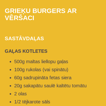
GRIEĶU BURGERS AR
VĒRŠACI
SASTĀVDAĻAS
GAĻAS KOTLETES
500g maltas liellopu gaļas
100g rukolas (vai spinātu)
60g sadrupināta fetas siera
20g sakapātu saulē kaltētu tomātu
2 olas
1/2 tējkarote sāls