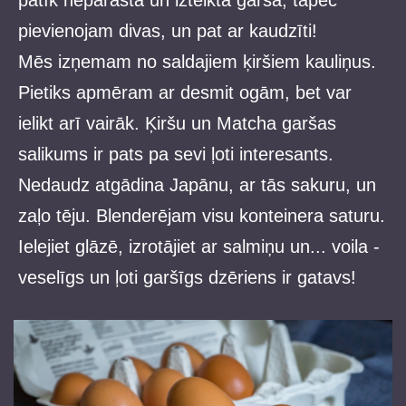
pievienojam divas, un pat ar kaudzīti!
Mēs izņemam no saldajiem ķiršiem kauliņus.
Pietiks apmēram ar desmit ogām, bet var
ielikt arī vairāk. Ķiršu un Matcha garšas
salikums ir pats pa sevi ļoti interesants.
Nedaudz atgādina Japānu, ar tās sakuru, un
zaļo tēju. Blenderējam visu konteinera saturu.
Ielejiet glāzē, izrotājiet ar salmiņu un... voila -
veselīgs un ļoti garšīgs dzēriens ir gatavs!