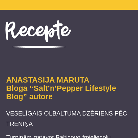
ANASTASIJA MARUTA
Bloga “
Salt’n’Pepper Lifestyle
Blog
” autore
VESELĪGAIS OLBALTUMA DZĒRIENS PĒC
TRENIŅA
Turpinām gatavot Balticovo #pieliecolu