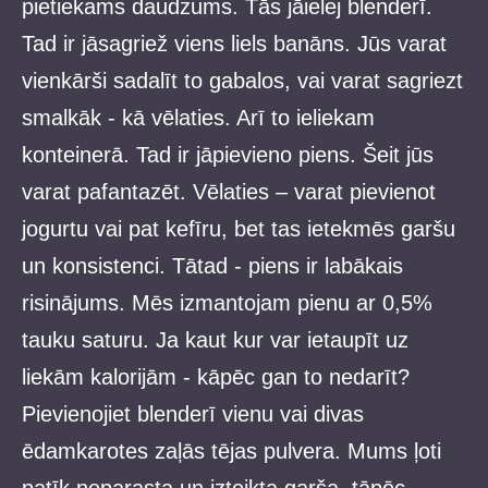
pietiekams daudzums. Tās jāielej blenderī.
Tad ir jāsagriež viens liels banāns. Jūs varat
vienkārši sadalīt to gabalos, vai varat sagriezt
smalkāk - kā vēlaties. Arī to ieliekam
konteinerā. Tad ir jāpievieno piens. Šeit jūs
varat pafantazēt. Vēlaties – varat pievienot
jogurtu vai pat kefīru, bet tas ietekmēs garšu
un konsistenci. Tātad - piens ir labākais
risinājums. Mēs izmantojam pienu ar 0,5%
tauku saturu. Ja kaut kur var ietaupīt uz
liekām kalorijām - kāpēc gan to nedarīt?
Pievienojiet blenderī vienu vai divas
ēdamkarotes zaļās tējas pulvera. Mums ļoti
patīk neparasta un izteikta garša, tāpēc