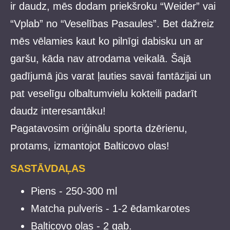
ir daudz, mēs dodam priekšroku “Weider” vai
“Vplab” no “Veselības Pasaules”. Bet dažreiz
mēs vēlamies kaut ko pilnīgi dabisku un ar
garšu, kāda nav atrodama veikalā. Šajā
gadījumā jūs varat ļauties savai fantāzijai un
pat veselīgu olbaltumvielu kokteili padarīt
daudz interesantāku!
Pagatavosim oriģinālu sporta dzērienu,
protams, izmantojot
Balticovo
olas!
SASTĀVDAĻAS
Piens - 250-300 ml
Matcha pulveris - 1-2 ēdamkarotes
Balticovo olas - 2 gab.