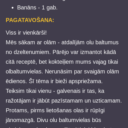
Banāns - 1 gab.
PAGATAVOŠANA:
Viss ir vienkārši!
Mēs sākam ar olām - atdalījām olu baltumus
no dzeltenumiem. Pārējo var izmantot kādā
citā receptē, bet kokteiļiem mums vajag tikai
olbaltumvielas. Nerunāsim par svaigām olām
ēdienos. Šī tēma ir bieži apspriežama.
Teiksim tikai vienu - galvenais ir tas, ka
ražotājam ir jābūt pazīstamam un uzticamam.
Protams, pirms lietošanas olas ir rūpīgi
jānomazgā. Divu olu baltumvielas būs