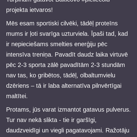
projekta ietvaros!
Mēs esam sportiski cilvēki, tādēļ proteīns
mums ir ļoti svarīga uzturviela. Īpaši tad, kad
ir nepieciešams smelties enerģiju pēc
intensīva treniņa. Pavadīt daudz laika virtuvē
pēc 2-3 sporta zālē pavadītām 2-3 stundām
nav tas, ko gribētos, tādēļ, olbaltumvielu
dzēriens – tā ir laba alternatīva pilnvērtīgai
maltītei.
Protams, jūs varat izmantot gatavus pulverus.
Tur nav nekā slikta - tie ir garšīgi,
daudzveidīgi un viegli pagatavojami. Ražotāju