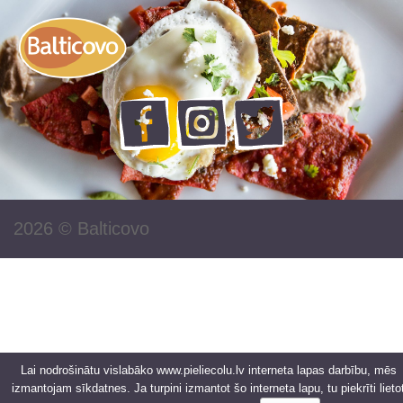
2026 ©
Balticovo
Lai nodrošinātu vislabāko www.pieliecolu.lv interneta lapas darbību, mēs
izmantojam sīkdatnes. Ja turpini izmantot šo interneta lapu, tu piekrīti lieto