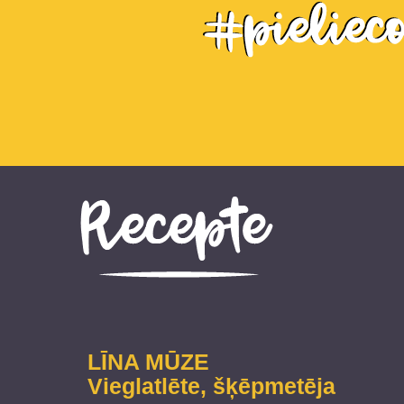
LĪNA MŪZE
Vieglatlēte, šķēpmetēja