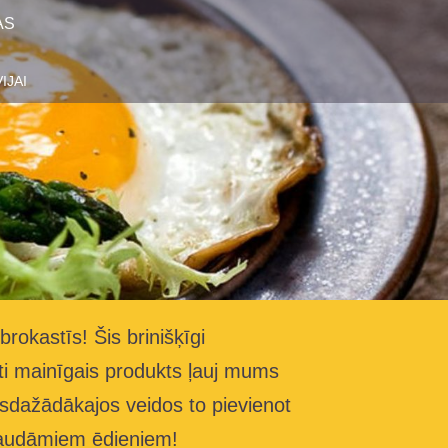
AS
IJAI
brokastīs! Šis brinišķīgi
oti mainīgais produkts ļauj mums
visdažādākajos veidos to pievienot
baudāmiem ēdieniem!