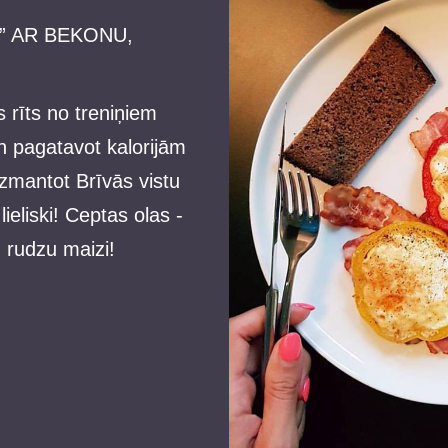
” AR BEKONU,
 rīts no treniņiem
n pagatavot kalorijām
izmantot Brīvās vistu
ieliski! Ceptas olas -
 rudzu maizi!