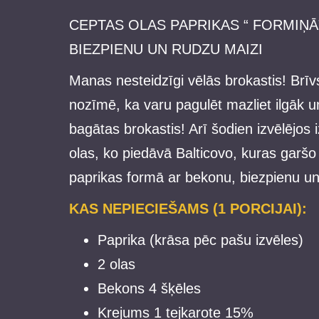
CEPTAS OLAS PAPRIKAS “ FORMIŅĀ
BIEZPIENU UN RUDZU MAIZI
Manas nesteidzīgi vēlās brokastis! Brīvs
nozīmē, ka varu pagulēt mazliet ilgāk u
bagātas brokastis! Arī šodien izvēlējos 
olas, ko piedāvā Balticovo, kuras garšo l
paprikas formā ar bekonu, biezpienu un
KAS NEPIECIEŠAMS (1 PORCIJAI):
Paprika (krāsa pēc pašu izvēles)
2 olas
Bekons 4 šķēles
Krejums 1 tejkarote 15%