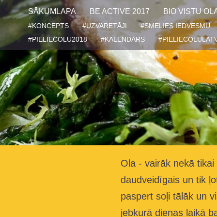
SĀKUMLAPA
BE ACTIVE 2017
BIO VISTU OL
#KONCEPTS
#UZVARETĀJI
#SMELIES IEDVESMU
#PIELIECOLU2018
#KALENDĀRS
#PIELIECOLULATV
Ola - vairāk nekā tikai 
daudveidīgais un tik ļ
paspert soļi tālāk un 
jebkurā dienas laikā 