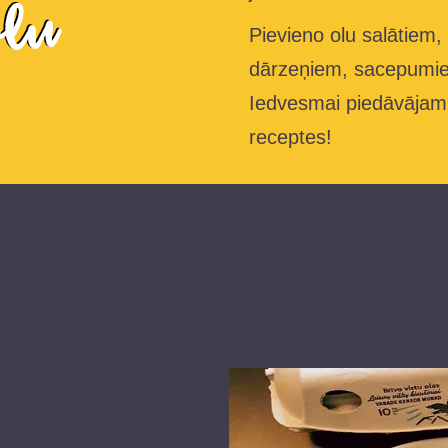
Pievieno olu salātiem,
dārzeņiem, sacepumie
Iedvesmai piedāvājam
receptes!