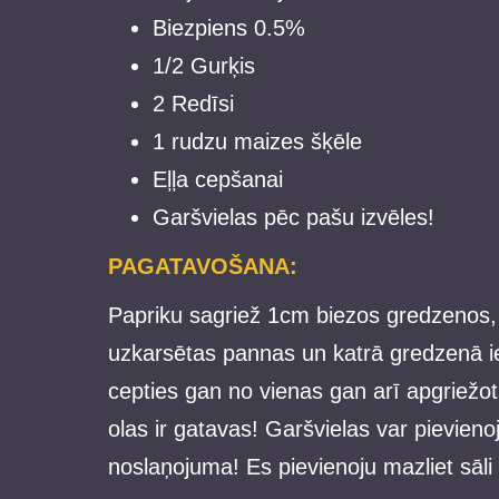
Biezpiens 0.5%
1/2 Gurķis
2 Redīsi
1 rudzu maizes šķēle
Eļļa cepšanai
Garšvielas pēc pašu izvēles!
PAGATAVOŠANA:
Papriku sagriež 1cm biezos gredzenos, 
uzkarsētas pannas un katrā gredzenā ies
cepties gan no vienas gan arī apgriežot
olas ir gatavas! Garšvielas var pievien
noslaņojuma! Es pievienoju mazliet sāli