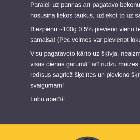
Paralēli uz pannas arī pagatavo bekon
nosusina liekos taukus, uzliekot to uz s
Biezpienu ~100g 0.5% pievieno vienu t
samaisa! (Pēc velmes var pievienot lokus
Visu pagatavoto kārto uz šķīvja, neaizm
visas dienas garumā" arī rudzu maizes 
redīsus sagriež šķēlītēs un pievieno šķī
svaigumam!
Labu apetīti!