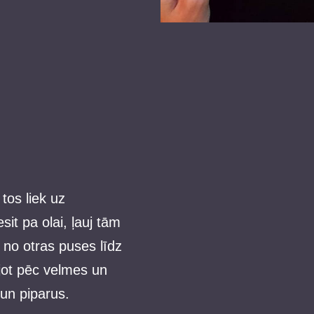
tos liek uz
it pa olai, ļauj tām
 no otras puses līdz
ojot pēc velmes un
 un piparus.