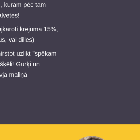
u, kuram pēc tam
alvetes!
ejkaroti krejuma 15%,
, vai dilles)
irstot uzlikt "spēkam
šķēli! Gurķi un
vja maliņā