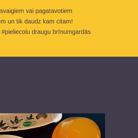
 svaigiem vai pagatavotiem
m un tik daudz kam citam!
 #pieliecolu draugu brīnumgardās