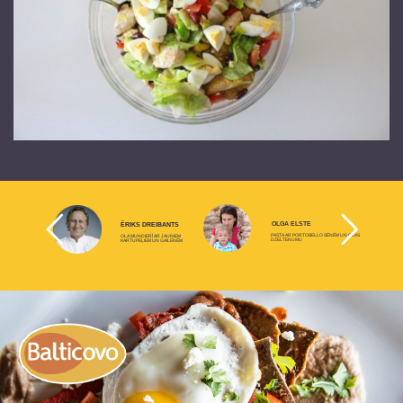
OLGA ELSTE
ĒRIKS DREIBANTS
PASTA AR PORTOBELLO SĒNĒM UN OLAS
OLA MUNDIERĪ AR JAUNIEM
DZELTENUMU
KARTUPEĻIEM UN GAILENĒM