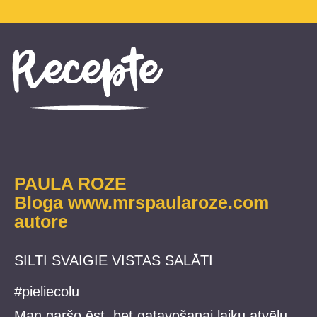
PAULA ROZE
Bloga
www.mrspaularoze.com
autore
SILTI SVAIGIE VISTAS SALĀTI
#pieliecolu
Man garšo ēst, bet gatavošanai laiku atvēlu