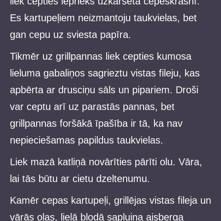
liek cepties iepriekš uzkarsētā cepeškrāsnī.
Es kartupeļiem neizmantoju taukvielas, bet
gan cepu uz sviesta papīra.
Tikmēr uz grillpannas liek cepties kumosa
lieluma gabaliņos sagrieztu vistas fileju, kas
apbērta ar drusciņu sāls un pipariem. Droši
var ceptu arī uz parastās pannas, bet
grillpannas foršākā īpašība ir tā, ka nav
nepieciešamas papildus taukvielas.
Liek mazā katliņā novārīties pārīti olu. Vāra,
lai tās būtu ar cietu dzeltenumu.
Kamēr cepas kartupeļi, grillējas vistas fileja un
vārās olas, lielā bļodā sapluina aisberga