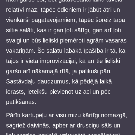
relatīvi maz, tāpēc ēdieniem ir jābūt ātri un
vienkārši pagatavojamiem, tāpēc šoreiz tapa
siltie salāti, kas ir gan ļoti sātīgi, gan arī ļoti
svaigi un būs lieliski piemēroti agrām vasaras
vakariņām. Šo salātu labākā īpašība ir tā, ka
tajos ir vieta improvizācijai, kā arī tie lieliski
garšo arī nākamajā rītā, ja palikuši pāri.
Sastāvdaļu daudzumus, kā pēdējā laikā
ierasts, ieteikšu pievienot uz aci un pēc
patikšanas.
Pārīti kartupeļu ar visu mizu kārtīgi nomazgā,
sagriež daiviņās, apber ar drusciņu sāls un