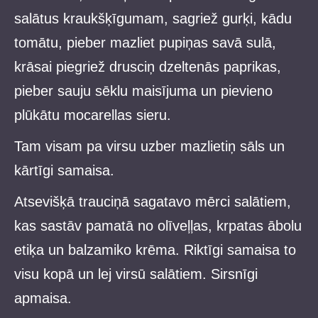
salātus kraukšķīgumam, sagriež gurķi, kādu
tomātu, pieber mazliet pupiņas savā sulā,
krāsai piegriež drusciņ dzeltenās paprikas,
pieber sauju sēklu maisījuma un pievieno
plūkātu mocarellas sieru.
Tam visam pa virsu uzber mazlietiņ sāls un
kārtīgi samaisa.
Atsevišķā trauciņā sagatavo mērci salātiem,
kas sastāv pamatā no olīveļļas, krpatas ābolu
etiķa un balzamiko krēma. Riktīgi samaisa to
visu kopā un lej virsū salātiem. Sirsnīgi
apmaisa.